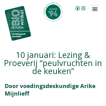
Brood bestellen
Groente & fruit abonnement
10 januari: Lezing &
Proeverij “peulvruchten in
de keuken”
Door voedingsdeskundige Arike
Mijnlieff