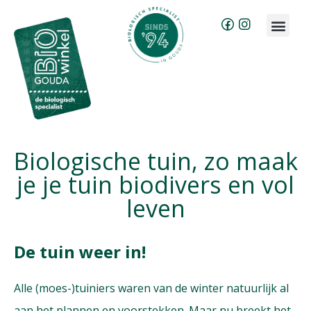
Brood bestellen
Groente & fruit abonnement
Biologische tuin, zo maak
je je tuin biodivers en vol
leven
De tuin weer in!
Alle (moes-)tuiniers waren van de winter natuurlijk al
aan het plannen en voorstekken. Maar nu breekt het