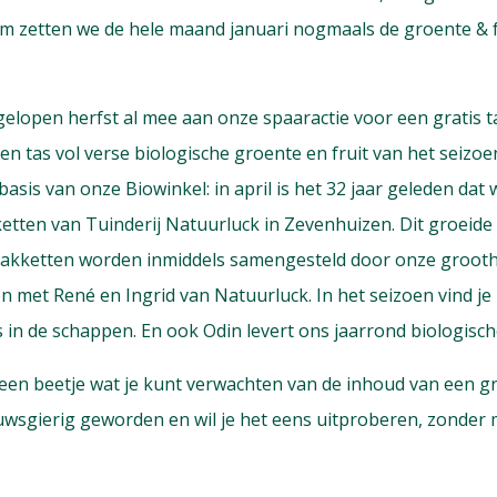
om zetten we de hele maand januari nogmaals de groente & 
fgelopen herfst al mee aan onze spaaractie voor een grati
een tas vol verse biologische groente en fruit van het seizoe
 basis van onze Biowinkel: in april is het 32 jaar geleden dat
tten van Tuinderij Natuurluck in Zevenhuizen. Dit groeide u
e pakketten worden inmiddels samengesteld door onze groot
met René en Ingrid van Natuurluck. In het seizoen vind je 
s in de schappen. En ook Odin levert ons jaarrond biologisch
 een beetje wat je kunt verwachten van de inhoud van een gr
uwsgierig geworden en wil je het eens uitproberen, zonder 