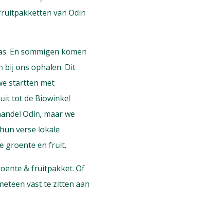
fruitpakketten van Odin
s tas. En sommigen komen
n bij ons ophalen. Dit
 we startten met
it tot de Biowinkel
handel Odin, maar we
hun verse lokale
e groente en fruit.
oente & fruitpakket. Of
meteen vast te zitten aan