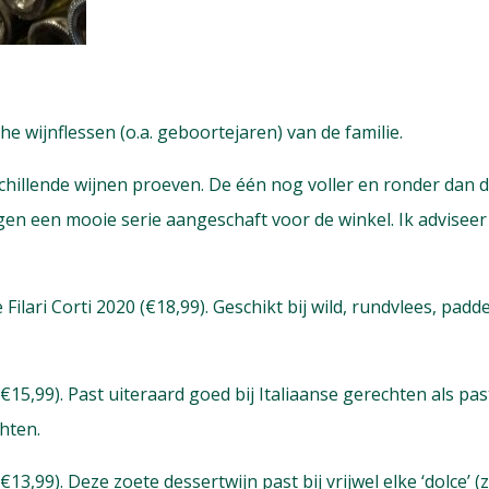
he wijnflessen (o.a. geboortejaren) van de familie.
chillende wijnen proeven. De één nog voller en ronder dan
gen een mooie serie aangeschaft voor de winkel. Ik adviseer
ilari Corti 2020 (€18,99). Geschikt bij wild, rundvlees, padd
15,99). Past uiteraard goed bij Italiaanse gerechten als past
chten.
€13,99). Deze zoete dessertwijn past bij vrijwel elke ‘dolce’ 