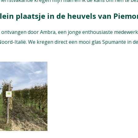
 herfstvakantie kregen mijn man en ik de kans om hen te be
lein plaatsje in de heuvels van Piemo
k ontvangen door Ambra, een jonge enthousiaste medewerk
Noord-Italië. We kregen direct een mooi glas Spumante in de 