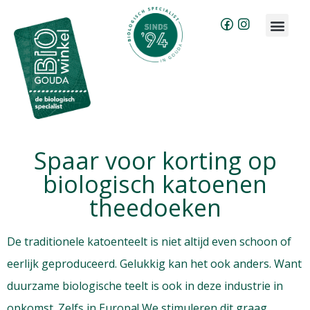
Brood bestellen
Groente & fruit abonnement
Spaar voor korting op
biologisch katoenen
theedoeken
De traditionele katoenteelt is niet altijd even schoon of
eerlijk geproduceerd. Gelukkig kan het ook anders. Want
duurzame biologische teelt is ook in deze industrie in
opkomst. Zelfs in Europa! We stimuleren dit graag.