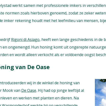
Lelystad werkt samen met professionele imkers in verschillen
te normen zoals hierboven genoemd, zodat ze zeker weten
t de imker rekening houdt met het leefmilieu van mensen, bij
bedrijf
Rigoni di Asiago
, heeft een lange geschiedenis in de b
sch en ongemengd. Hun honing komt uit ongerepte natuurgeb
den en wordt alleen verkocht als er voldoende oogst beschi
ning van De Oase
introduceerden wij in de winkel de honing van
ar Mook van
De Oase
. Hij had op jonge leeftijd al
enleven en werken met planten en dieren. Na
ng Warmonderhof werkte hij op verschillende