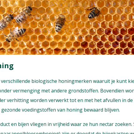
ning
e verschillende biologische honingmerken waaruit je kunt k
zonder vermenging met andere grondstoffen. Bovendien word
er verhitting worden verwerkt tot en met het afvullen in d
e gezonde voedingstoffen van honing bewaard blijven.
uct en bijen vliegen in vrijheid waar ze hun nectar zoeken.
sinaasappelbloesemhoning) zijn er doordat de bijenkasten w