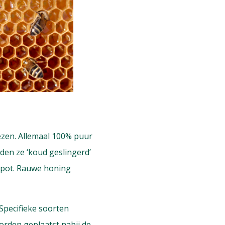
iezen. Allemaal 100% puur
en ze ‘koud geslingerd’
e pot. Rauwe honing
 Specifieke soorten
orden geplaatst nabij de