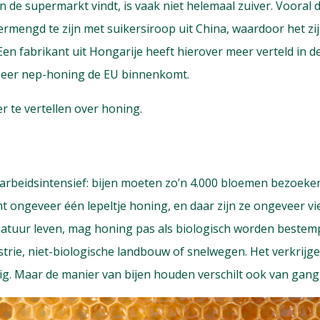
n de supermarkt vindt, is vaak niet helemaal zuiver. Vooral 
vermengd te zijn met suikersiroop uit China, waardoor het zij
en fabrikant uit Hongarije heeft hierover meer verteld in de
meer nep-honing de EU binnenkomt.
 te vertellen over honing.
rbeidsintensief: bijen moeten zo’n 4.000 bloemen bezoeke
t ongeveer één lepeltje honing, en daar zijn ze ongeveer v
 natuur leven, mag honing pas als biologisch worden bestemp
trie, niet-biologische landbouw of snelwegen. Het verkrijg
dig. Maar de manier van bijen houden verschilt ook van gang