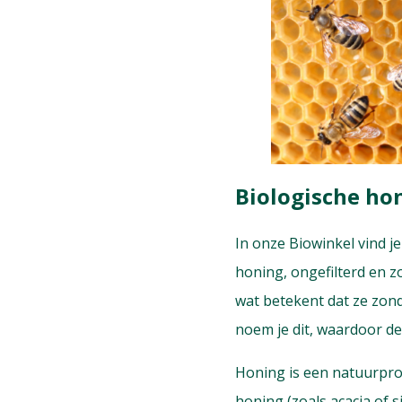
Biologische ho
In onze Biowinkel vind j
honing, ongefilterd en 
wat betekent dat ze zond
noem je dit, waardoor d
Honing is een natuurprod
honing (zoals acacia of 