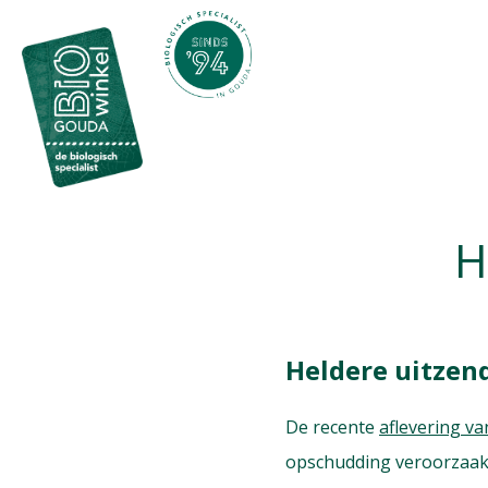
H
Heldere uitzen
De recente
aflevering v
opschudding veroorzaakt,