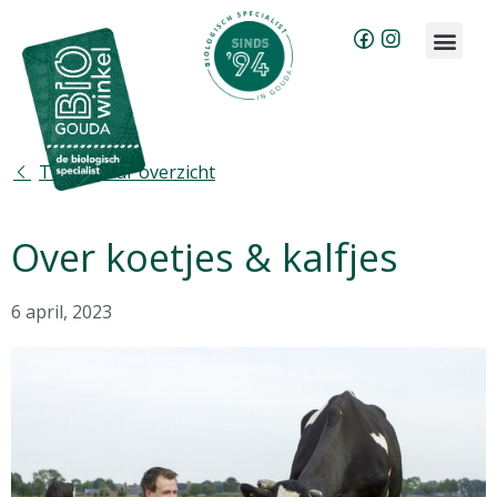
Brood bestellen
Groente & fruit abonnement
Terug naar overzicht
Over koetjes & kalfjes
6 april, 2023